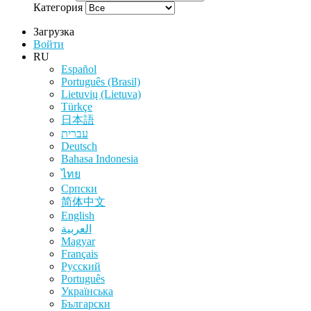
Категория
Загрузка
Войти
RU
Español
Português (Brasil)
Lietuvių (Lietuva)
Türkçe
日本語
עברית
Deutsch
Bahasa Indonesia
ไทย
Српски
简体中文
English
العربية
Magyar
Français
Русский
Português
Українська
Български