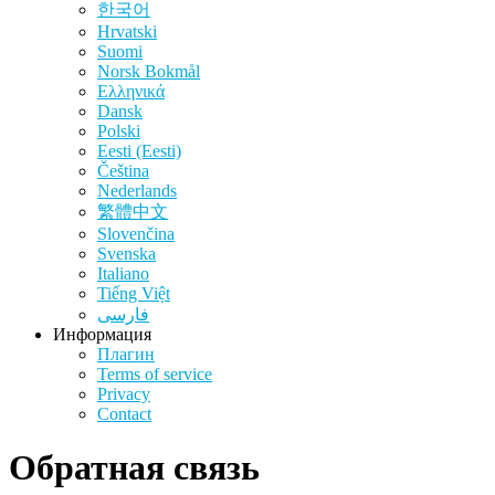
한국어
Hrvatski
Suomi
‪Norsk Bokmål‬
Ελληνικά
Dansk
Polski
Eesti (Eesti)
Čeština
Nederlands
繁體中文
Slovenčina
Svenska
Italiano
Tiếng Việt
فارسی
Информация
Плагин
Terms of service
Privacy
Contact
Обратная связь