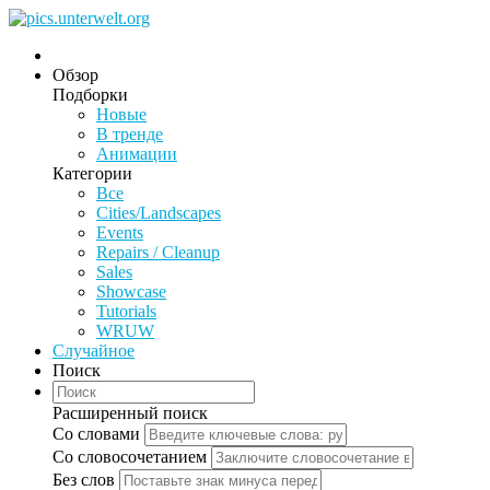
Обзор
Подборки
Новые
В тренде
Анимации
Категории
Все
Cities/Landscapes
Events
Repairs / Cleanup
Sales
Showcase
Tutorials
WRUW
Случайное
Поиск
Расширенный поиск
Со словами
Со словосочетанием
Без слов